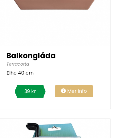
Balkonglåda
Terracotta
Elho 40 cm
Mer info
39 kr