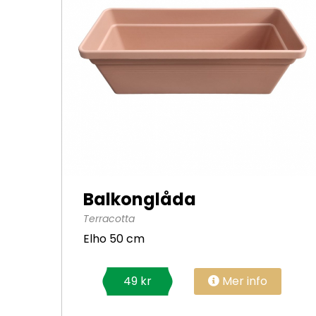
Balkonglåda
Terracotta
Elho 50 cm
Mer info
49 kr