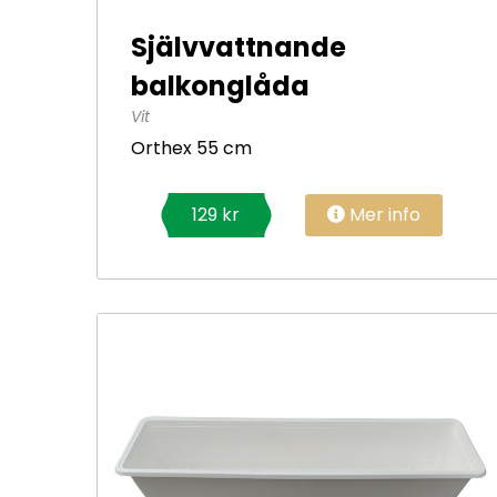
Självvattnande
balkonglåda
Vit
Orthex 55 cm
Mer info
129 kr