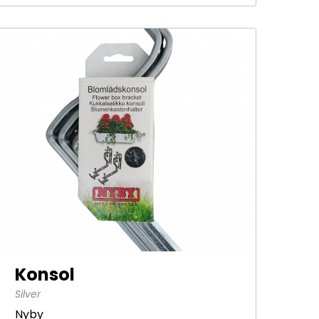
Konsol
Sök på
Silver
Nyby