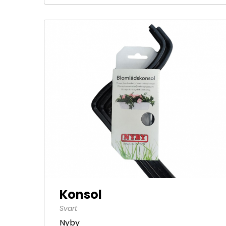
Konsol
Svart
Nyby