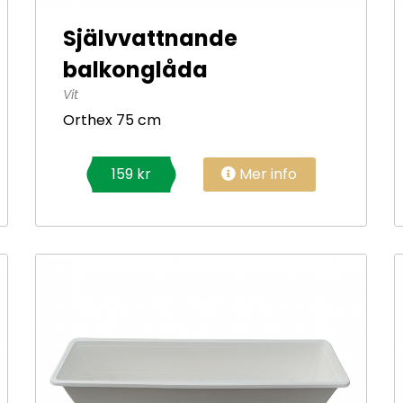
Självvattnande
balkonglåda
Vit
Orthex 75 cm
Mer info
159 kr