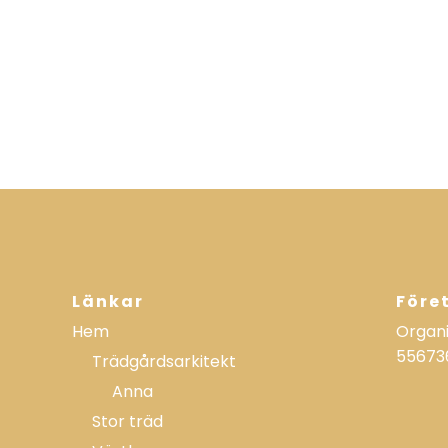
Länkar
Före
Hem
Organ
55673
Trädgårdsarkitekt
Anna
Stor träd