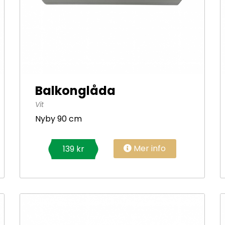
Balkonglåda
Vit
Nyby 90 cm
Mer info
139 kr