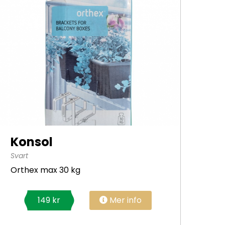
Konsol
Svart
Orthex max 30 kg
Mer info
149 kr