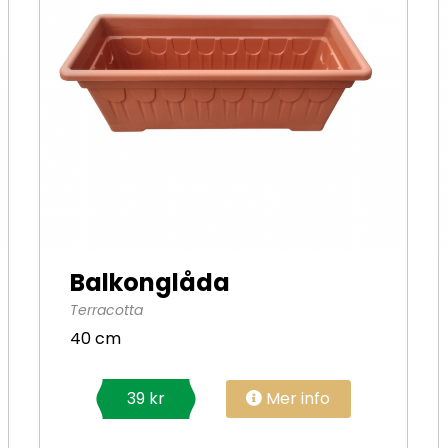
Balkonglåda
Terracotta
40 cm
Mer info
39 kr