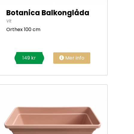
Botanica Balkonglåda
Vit
Orthex 100 cm
Mer info
149 kr