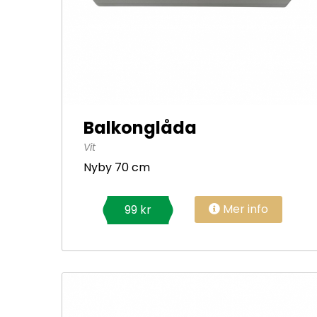
Balkonglåda
Vit
Nyby 70 cm
Mer info
99 kr