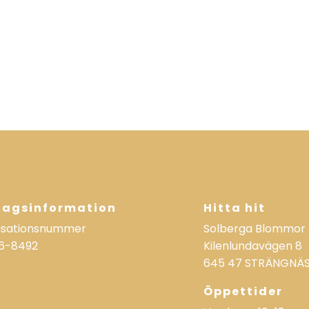
tagsinformation
Hitta hit
isationsnummer
Solberga Blommor
6-8492
Kilenlundavägen 8
645 47 STRÄNGNÄ
Öppettider