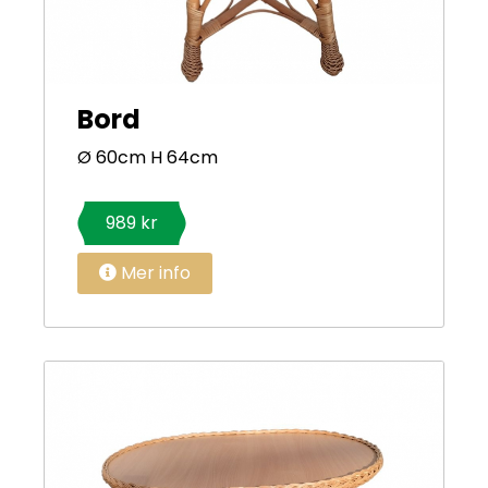
Bord
Ø 60cm H 64cm
989 kr
Mer info