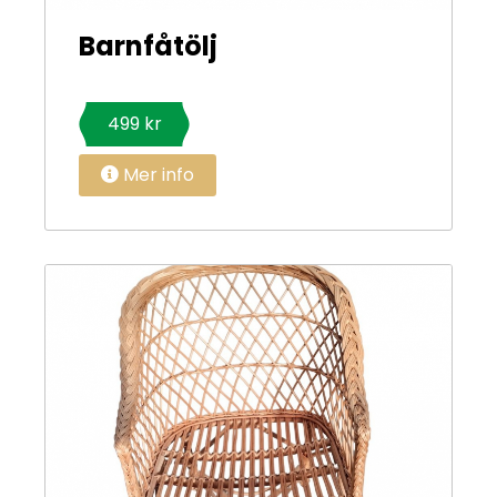
Barnfåtölj
499 kr
Mer info