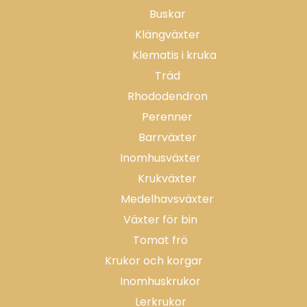
Buskar
Klängväxter
Klematis i kruka
Träd
Rhododendron
Perenner
Barrväxter
Inomhusväxter
Krukväxter
Medelhavsväxter
Växter för bin
Tomat frö
Krukor och korgar
Inomhuskrukor
Lerkrukor