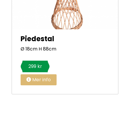
Piedestal
Ø 18cm H 88cm
299 kr
Mer info