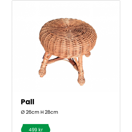
Sök på sidan
Pall
Ø 26cm H 28cm
499 kr