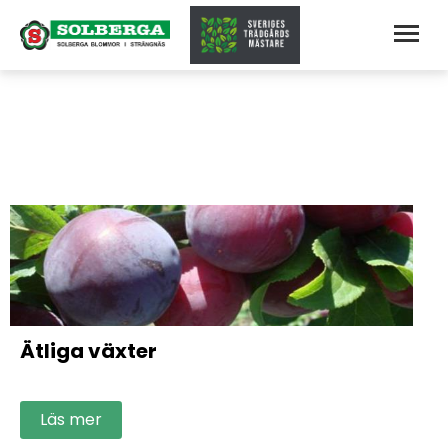
Ätliga växter
Läs mer