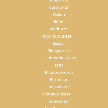
Fruktträd
Bärbuskar
Hallon
Blåbär
Vindruvor
Prydnadsväxter
Buskar
Klängväxter
Klematis i kruka
Träd
Rhododendron
Perenner
Barrväxter
Inomhusväxter
Krukväxter