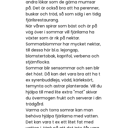
andra lökar som de gärna mumsar
på. Det är också bra att ha perenner,
buskar och träd, så som sälg i en tidig
fjärilsrestaurang.
När våren spirar som bäst och är på
väg över i sommar vill fjärilarna ha
växter som är rik på nektar.
Sommarblommor har mycket nektar,
till dessa hör bl.a. lejongap,
blomstertobak, kaprifol, verbena och
stjärnflocka.
Sommar blir sensommar och sen blir
det höst. Då kan det vara bra att ha t
ex syrenbuddleja, vädd, kärleksört,
temynta och astrar planterade. Vill du
hjälpa till med lite extra "mat" skivar
du övermogen frukt och serverar i din
trädgård.
Varma och torra somrar kan man
behöva hjälpa fjärilarna med vatten.
Det kan vara t ex ett litet fat med
vatten i, tänk på att det inte får vara