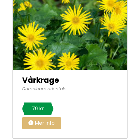
Vårkrage
Doronicum orientale
79 kr
Mer info