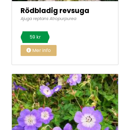
Rödbladig revsuga
Ajuga reptans Atropurpurea
59 kr
Mer info