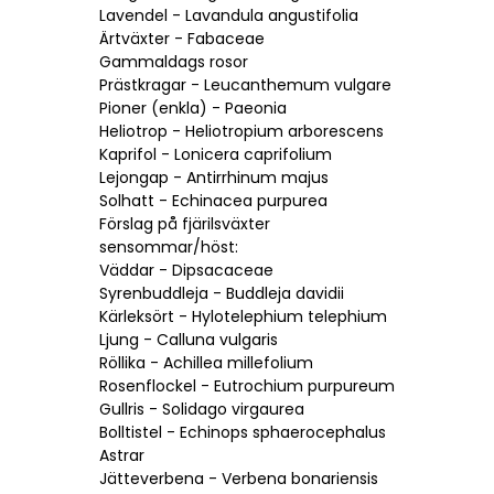
Lavendel - Lavandula angustifolia
Ärtväxter - Fabaceae
Gammaldags rosor
Prästkragar - Leucanthemum vulgare
Pioner (enkla) - Paeonia
Heliotrop - Heliotropium arborescens
Kaprifol - Lonicera caprifolium
Lejongap - Antirrhinum majus
Solhatt - Echinacea purpurea
Förslag på fjärilsväxter
sensommar/höst:
Väddar - Dipsacaceae
Syrenbuddleja - Buddleja davidii
Kärleksört - Hylotelephium telephium
Ljung - Calluna vulgaris
Röllika - Achillea millefolium
Rosenflockel - Eutrochium purpureum
Gullris - Solidago virgaurea
Bolltistel - Echinops sphaerocephalus
Astrar
Jätteverbena - Verbena bonariensis