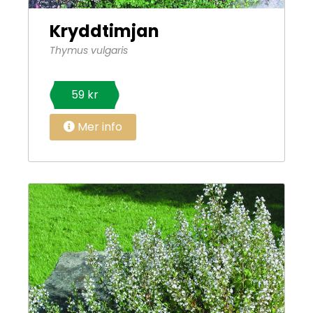
Kryddtimjan
Thymus vulgaris
59 kr
Mer info