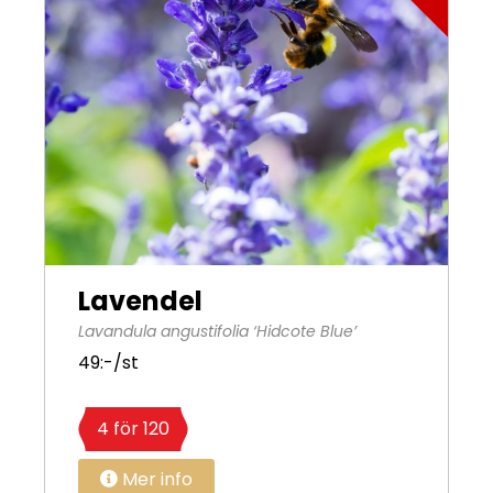
Lavendel
Lavandula angustifolia ‘Hidcote Blue’
49:-/st
4 för 120
Mer info