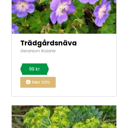
Trädgårdsnäva
Geranium Rozane
99 kr
Mer info