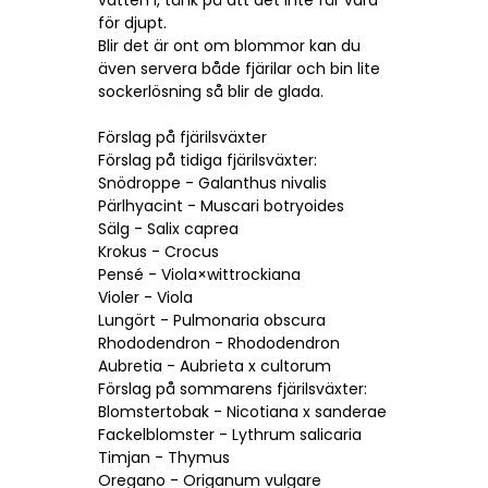
för djupt.
Blir det är ont om blommor kan du
även servera både fjärilar och bin lite
sockerlösning så blir de glada.
Förslag på fjärilsväxter
Förslag på tidiga fjärilsväxter:
Snödroppe - Galanthus nivalis
Pärlhyacint - Muscari botryoides
Sälg - Salix caprea
Krokus - Crocus
Pensé - Viola×wittrockiana
Violer - Viola
Lungört - Pulmonaria obscura
Rhododendron - Rhododendron
Aubretia - Aubrieta x cultorum
Förslag på sommarens fjärilsväxter:
Blomstertobak - Nicotiana x sanderae
Fackelblomster - Lythrum salicaria
Timjan - Thymus
Oregano - Origanum vulgare