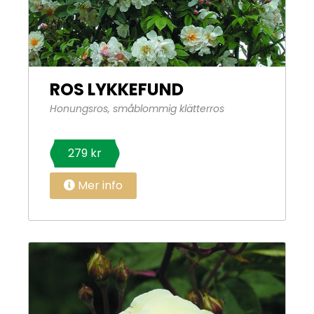
ROS LYKKEFUND
Honungsros, småblommig klätterros
279 kr
Mer info