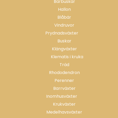
Bärbuskar
Hallon
Blåbär
Vindruvor
Prydnadsväxter
Buskar
Klängväxter
Klematis i kruka
Träd
Rhododendron
Perenner
Barrväxter
Inomhusväxter
Krukväxter
Medelhavsväxter