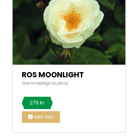
ROS MOONLIGHT
Gammaldags buskros
279 kr
Mer info